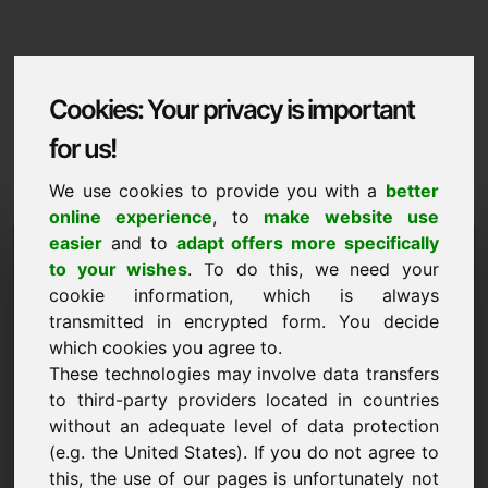
Cookies: Your privacy is important
for us!
We use cookies to provide you with a
better
online experience
, to
make website use
Domaininformation
easier
and to
adapt offers more specifically
to your wishes
. To do this, we need your
Domaininformation | Letzebuergesch
cookie information, which is always
transmitted in encrypted form. You decide
Virzugspräis: 3.500,00 Euro (ouni TVA)
which cookies you agree to.
These technologies may involve data transfers
NEI
Eng Auswiel u weidere Domainer op Find-Your-Domain.eu
to third-party providers located in countries
elo entdecken ->
without an adequate level of data protection
(e.g. the United States). If you do not agree to
this, the use of our pages is unfortunately not