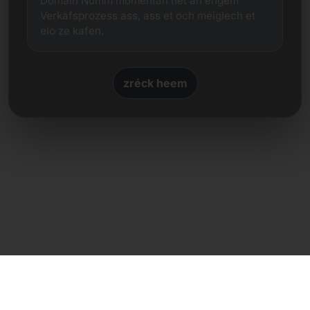
Domain Numm momentan net an engem
Verkafsprozess ass, ass et och méiglech et
elo ze kafen.
zréck heem
Direkte Kontakt