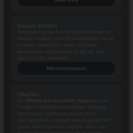
Domain Detailer
Dank ganz gudde Fuerschungsoptiounen an
direkten Kontakt mam Domainbesëtzer hu mir
extensiv Kenntnisser iwwer d'Domain,
besonnesch seng Geschicht, déi mir Iech
gären op Ufro liwweren.
Méi Informatioun
Ofmellen
Als
offiziell approuvéierten Registrar
huet
Frankcom direkten techneschen Zougang
zum Domain ugebueden a kann dofir
onkomplizéiert, problemfreien Ëmgang mam
ganze Verkafsprozess suergen. Wann den